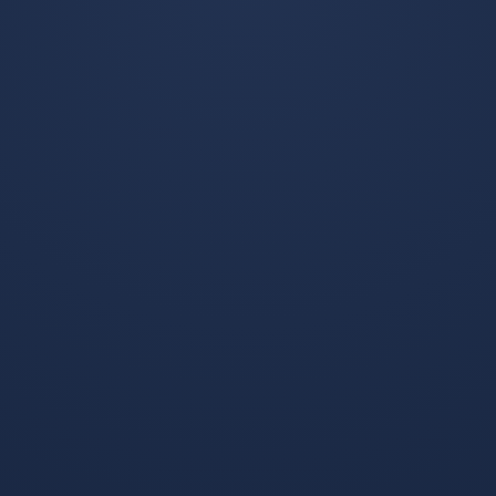
当终场哨响，拉文抬头望向记分牌，眼神中已无迷茫，对他
和篮网而言,这或许是一个全新的开始。
1.本站遵循行业规范，任何转载的稿件都会明确标注作者和来源；2.
本站的原创文章，请转载时务必注明文章作者和来源，不尊重原创
的行为开云体育将追究责任；3.作者投稿可能会经我们编辑修改或补