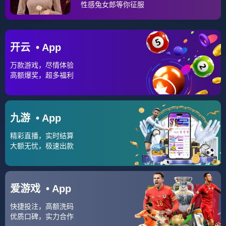
乱对手节奏，全队共有七人得分上双，助攻数达到惊人的35
次,展现了极致的团队篮球。
浙江队主帅在赛后承认：“篮网的准备比我们充分得多，他们
完全掌握了比赛的主动权。”
第四节：未来的启示
对浙江队而言，这是一场值得深入总结的失利，他们的进攻
体系被完全拆解，如何在高压防守下保持执行力,将是未来亟
待解决的课题。
而对篮网来说，这场胜利不仅是积分榜上的关键一战，更是
球队凝聚力的证明，拉文的复苏尤为及时，若他能保持状态,
篮网在季后赛的竞争力将大幅提升。