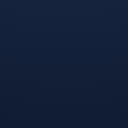
者投稿可能会经我们编辑修改或补充。
战术纪
开云体育登录-致命一击的另一
开云体育下载-1.热血风格，绝
世界杯
种定义，当萨内、替补席与命
杀！维尼修斯一剑封喉，美利
利的深
运在2026年G组交织
坚战车碾碎中亚铁骑！
翻星条
开云体育中国-中场定乾坤，当
开云平台-当死亡之组不再悬
喀麦隆
塞尔维亚的铁血碾过南美天
念，托纳利挥剑，塞尔维亚以
最关键
才，加维用控制力为2026世界
一场完胜为G组写下定局
杯写下最强注脚