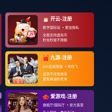
搜索
排行榜
热门文章
最多评论
随机文章
开云体育官网-英格兰名将集体亮相，赛场上掀起热潮的简单介绍
开云平台-包含巴黎圣日耳曼再遭惨败，赛季前景堪忧的词条
开云体育下载-大连一方客场惊险胜出，连胜热潮继续的简单介绍
开云官方app入口-江苏连平，争冠形势依然乐观的简单介绍
开云体育APP下载-尤文图斯遭败淘汰，终结欧冠之路
开云下载-关于一鼓作气，一鸣惊人，强项得分稳健的信息
开云体育中国-关于巴黎圣日耳曼豪取九连胜，欧冠冠军梦再次升温的信息
开云平台-关于华连斯吉夫的发挥表现出色，帮助球队实现连胜的信息