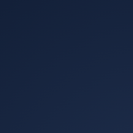
第一节：克莱的“关键”何在？不止是得分
数据上，克莱的24分并非全场最高，但他的得分集
次三分命中都像一盆冷水，浇灭了对手的反击气焰
友创造了开阔的进攻空间，正如主帅卡莱尔赛后所