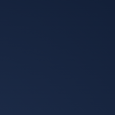
坚韧刺穿樱花之梦，内马尔在绝境中点燃唯一
标签列表
圣火
关注我们
扫一扫关注我们，了解最新精彩内容