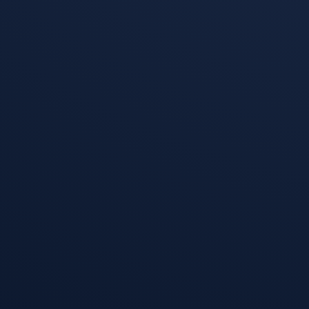
明
源，不尊重原创的行为开云体育将追究责任；3.作
相关文章
开云体育下载-当安第斯雄鹰撕
开云下载-逆转之夜，当
裂斗牛士战袍，2026世界杯A
律击碎技术神话—2026
组，一场被预言颠覆的碾压与
A组关键战墨西哥式胜
萨内的不朽独白
层解码
开云体育在线-蓝金双雄的碰
开云体育在线-铁桶阵掀
撞，当欧洲红魔遇上巴尔干之
旗，内马尔灵光一现—
鹰—2026世界杯G组焦点战，
用最丑陋的方式，赢下
发表评论
格列兹曼用大师级表演定义唯
的生死战