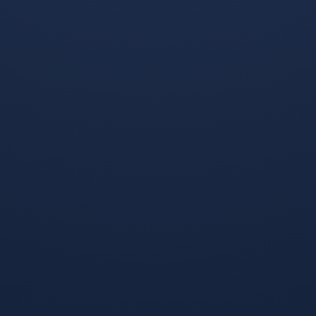
与关键球能力
的结合，克莱的“关键先生”表现，恰恰证明了他与
的无球威胁被最大化，而篮网则需要反思，如何构建更坚韧的
这场比赛揭示的篮球哲学——
个人英雄主义与团队主义的完美
奏响最强音的小提琴手，但真正动人的，是整个乐团的和谐共
光明。
可以去百度分享获取分享代码输入这里。
注作者和来源；2.本站的原创文章，请转载时务必注明文章作者和来