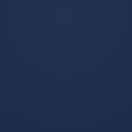
更致命的是，这种限制，摧毁了沙特全队的心理防线，第68
分钟，芬兰队抓住沙特后腰的一次漫不经心的回传失误，由
队长普基低射扩大比分，此时的沙特，如同沙漠中被浇了一
盆冰水的骆驼,每根骨头都在打颤。