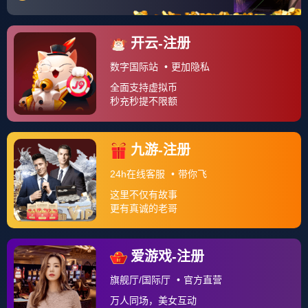
所有人都以为G组是德国战车的巡演，是沙特“石油金元”足球
的终极献礼，但在2026年那个燥热的北美夏天，一支来自北
欧的灰姑娘球队，用极地的冷静与锋利，劈开了一切预设的
剧本，芬兰，这支首次闯入世界杯决赛圈的“菜鸟”，在G组第
二轮小组赛中，以一场匪夷所思的
3-0横扫沙特
,让整个足球世
界陷入了一种甜蜜的眩晕。
当主裁判吹响开场哨时，没有人看好他们，沙特刚刚逼平了
强大的德国，举国欢庆，仿佛已经提前锁定了出线权，而芬
兰队，历史上从未在任何大赛中赢过球，队中最大牌的球
星，可能只在五大联赛的中游球队效力，但在那一刻，他们
身上带着赫尔辛基冬季的凛冽，化身成了一把淬火的“冰刀”。