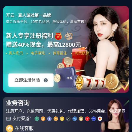
首页
球队新闻
正文
开云体育平台APP-1.北欧极光，照亮沙漠，当芬兰足
球在2026写下唯一的神话 侧重事件的神奇与唯一性)
开云体育
阅读：111
2026-06-10 05:15:47
《G组没有剧本：穆西亚拉的天才独角戏与芬兰的史诗
级横扫》
(突出比赛过程的戏剧性)
《被低估的“冰刀”：芬兰如何在2026世界杯G组把石
油王国刺穿》
(用比喻,强调芬兰的出其不意)
《唯一的神，与唯一的意外：穆西亚拉独舞，芬兰让
整个世界静音》
(对比强烈，有冲击力) **
被低估的“冰刀”：芬兰如何在202
6世界杯G组，把石油王国刺穿