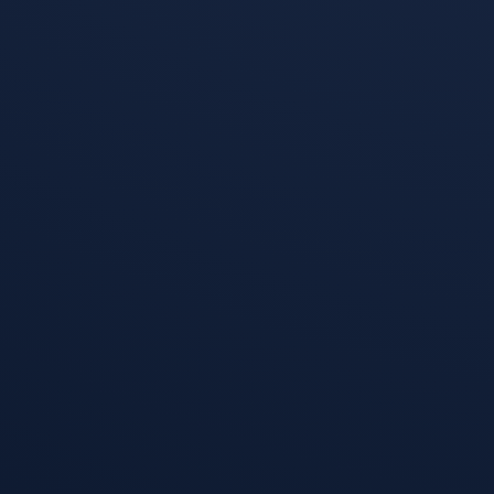
而对于挪威来说,这不仅仅是一场比赛的胜利，更
匙，而他掌控比赛节奏的方式，独一无二，无可复
声
1.本站遵循行业规范，任何转载的稿件都会明确标
明
源，不尊重原创的行为开云体育将追究责任；3.作
相关文章
开云体育下载-当安第斯雄鹰撕
开云下载-逆转之夜，当
裂斗牛士战袍，2026世界杯A
律击碎技术神话—2026
组，一场被预言颠覆的碾压与
A组关键战墨西哥式胜