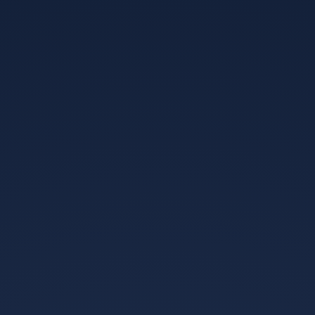
离横传，甚至回传门将，乌拉圭的防线在不知不觉中前移了几米
可施。
，穿透了乌拉圭整条中场防线，这脚传球如同一把手术刀，精准
却已经失去了位置，挪威前锋顺势抹入禁区，推射远角得手
用长达十几分钟的缓慢控球，催眠了对手，然后在一秒钟内完成致
候该快，什么时候该慢”的球员。
，试图用长传冲吊绕过挪威的中场优势，但佩德里的存在，让这