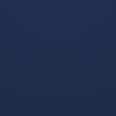
贡献了12分八一队的一帮年轻球员，被陶汉林完全戏耍由于
劳森的缺席，山东的后卫线一度捉襟见肘，陶汉林和莫泰成
为球队的内线支柱在八一队把分差缩小到8分之后，陶汉林大
帽了刘航初的上篮，接。
12、丁彦雨航何时能够回归山东男篮，目前还是个未知数，
从上赛季小丁与巩晓彬之间的矛盾，再加上休赛期丁彦雨航
没有归队训练，从山东男篮的备战情况来看，丁彦雨航已经
被巩晓彬指导彻底抛弃8月31日下午5点之前，CBA球员注册
就将截止，如果丁彦雨航还是无法出现在注册名单，他将继
续缺席下赛季的比赛继周琦无。
13、在CBA联赛中，新疆队和山东队都是备受关注的球队两
队都有着丰富的比赛经验和优秀的球员在最近的比赛中，新
疆队和山东队都展现出了强大的实力首先，山东男篮成功签