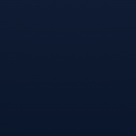
开云体育下载-当安第斯雄鹰撕裂
开云下载-逆转之夜，当战术纪律
斗牛士战袍，2026世界杯A组，一
击碎技术神话—2026世界杯A组关
场被预言颠覆的碾压与萨内的不朽
键战墨西哥式胜利的深层解码
独白
开云体育登录-致命一击的另一种
开云体育下载-1.热血风格，绝
定义，当萨内、替补席与命运在2
杀！维尼修斯一剑封喉，美利坚战
026年G组交织
车碾碎中亚铁骑！
发表评论