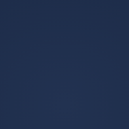
11、随后的比赛陶汉林进入嗜血模式，莫泰的内传内传球轻
松上篮得手，面对付豪灵巧的勾手命中，上半场打完6投全中