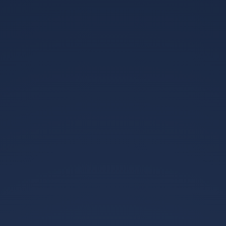
后者的身体状况很不好，下赛季有可能缺席整个赛季这意味
着什么这意味着山东队被打碎了牙齿往肚子里咽，不仅被丁
彦雨航闹了一通，损失了声誉也遭受了质疑，最后还得给丁
彦雨航支付一笔。
10、大概率将会缺席好在杨文海对于山东男篮也是非常熟
悉，球员时代他就是功勋，退役后也成为梯队教练，并且多
次担任山东男篮助理教练本次与山东男篮的同组的包括了广
东宏远浙江男篮天津男篮，也不是没有进入四强的机会，之
前有消息曝出郭昊文或许会缺席比赛，但目前山东男篮方面
还没有对此进行回应。