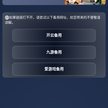
合42击败了。
德国甲级联赛排名ALBA柏林特力康拜仁慕尼黑奥尔登堡哥廷
根新华社柏林2023年1月21日电，20222023赛季德国足球甲
级联赛第16轮21日进行6场较量，沃尔夫斯堡主场60大胜弗
赖堡，取得五连胜法兰克福30击败到访的沙尔克04，排名升
至第二位德国篮球甲级联赛介绍 德甲由18支球队组成，每个
赛季。
勒沃库森1在实力上美因茨那作为德甲的中游球队，本赛季联
赛成绩排名第九，取得9胜4平9负的成绩勒沃库森作为德甲强
队，球队整体的实力相比美因茨要强，本赛季的联赛排名第
三，取得12胜5平5负的成绩2在发挥上美因茨球队近期成绩波
动，上场比赛对战弗赖堡，球队处于下风沃库森球队近期保
持四连。