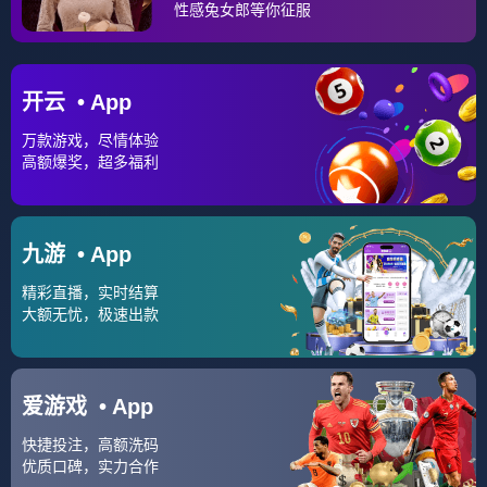
莱比锡本赛季的表现非常出色，他们的实力在德甲联赛中处
于领先地位，最近的比赛中取得了3连胜，尤其是在上一轮比
赛中，莱比锡20击败了多特蒙德，展现出强大的实力另一方
面，柏林联合也表现出色，他们在德甲联赛中也位居前列，
最近的比赛中取得了2连胜，尤其是在上一轮比赛中，柏林联