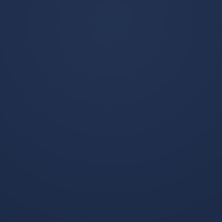
1980年，勒夫加盟德甲球队斯图加特，但并未获得主力位置1
年间，他仅为斯图加特出场4次，未能取得入球198182赛
季，勒夫转投另一支德甲俱乐部法兰克福，但于次年又返回