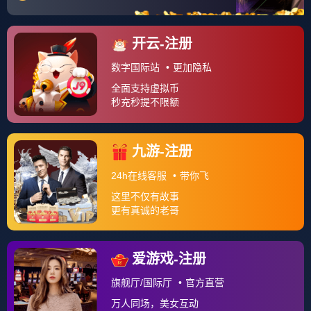
【盘口分析】
【两队伤停】