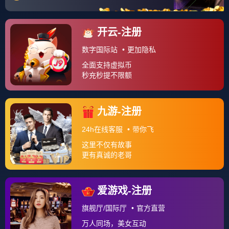
勒沃库森本赛季在德甲和欧战双线高歌猛进，以快速的攻防
转换和犀利的边路进攻著称，赛前，外界普遍看好这支德甲
青年军能在皮斯胡安球场带走优势，反观塞维利亚，本赛季
联赛表现起伏，但深厚的欧战底蕴无人敢小觑，他们需要一
场胜利来重振士气，巩固自己在这项赛事中的王者地位，矛
盾之争,一触即发。