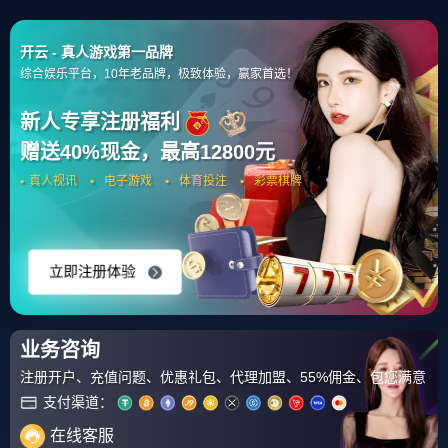
首页
体坛热点
正文
开云体育平台APP-塞维利亚掀翻勒沃库森，哈弗茨化
身关键先生，欧战之夜见证新传奇诞生
开云体育
阅读：275
2026-01-19 12:10:47
在欧罗巴联赛的璀璨舞台上，一场看似实力悬殊的对决却爆
发出惊人的戏剧性，塞维利亚，这支被誉为“欧联之王”的西班
牙劲旅，在主场以一场荡气回肠的逆转，掀翻了德甲豪门勒
沃库森，而这场胜利的背后，一个名字闪耀全场——凯·哈弗
茨，这位德国天才不仅用一传一射主宰了比赛，更在关键时
刻展现了大心脏，真正成为了球队的“关键先生”。
赛前态势：勒沃库森的强势与塞维利亚的隐忧