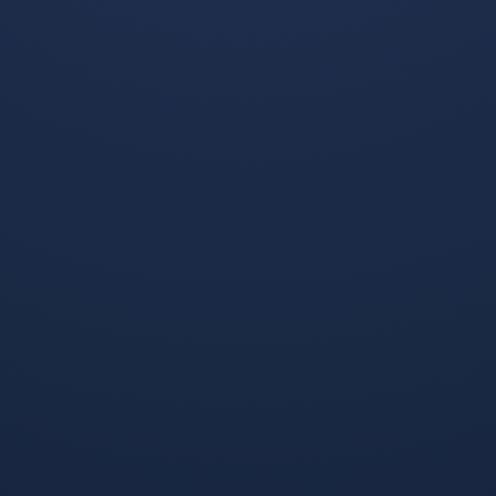
经此一役，塞维利亚不仅抢得了晋级的先机，更找回了那份
王者的自信，而哈弗茨，则通过这样一场高光表现，进一步
巩固了自己在队中的核心地位，也向全世界宣告：一位新
的“关键先生”已在欧战舞台上正式加冕。
这场在皮斯胡安球场写就的逆转剧本，必将成为本赛季欧联
杯的经典注脚，它讲述的不仅是塞维利亚的坚韧与勒沃库森
的遗憾，更是一位天才球员在关键时刻挺身而出、主宰命运
的传奇故事，足球的魅力,莫过于此。
1.本站遵循行业规范，任何转载的稿件都会明确标注作者和来源；2.
本站的原创文章，请转载时务必注明文章作者和来源，不尊重原创
的行为开云体育将追究责任；3.作者投稿可能会经我们编辑修改或补
充。
相关文章