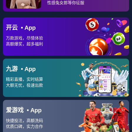
但诡异的是,荷兰的防线并未像往常那样前压，范迪克和德里
赫特组成的双中卫始终保持在禁区前沿十米范围内，边后卫
更是罕有插上，丹麦队虽然控球率达到惊人的67%，却始终
无法穿透这道橙色的铜墙铁壁，射门数据更是讽刺——丹麦7
次射门，竟没有一次射正。
莱万多夫斯基：反攻的支点与终
结者
第31分钟,比赛的天平突然倾斜，荷兰门将诺珀特的长传精准
找到中圈附近的莱万多夫斯基，这位35岁的波兰神锋用一次
堪称完美的背身拿球，同时扛住了克亚尔和克里斯滕森两名
丹麦中卫的夹击，那一刻，他像是一座不可撼动的灯塔。
转身,传球，前插——莱万完成的不仅仅是技术动作，更是一