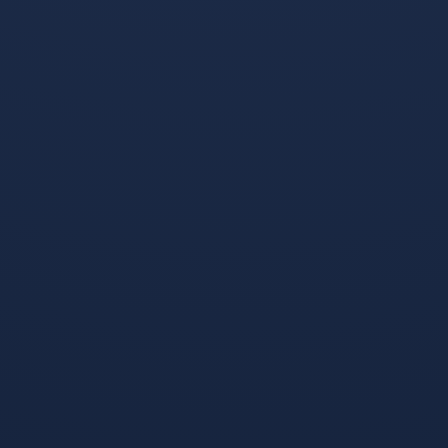
我们可能会对阵巴西，唯一不变的是对胜利的渴望。”
丹麦主帅尤勒曼则有些沮丧：“我们控制了比赛，但输给了两
个瞬间，足球有时就是这样残忍。”
一场定义“唯一性”的比赛
这场荷兰对丹麦的比赛,注定成为2026世界杯的独特记忆，它
不华丽，不流畅，甚至有些枯燥——但它足够有效，它展示
了一届大赛中真正决定冠军归属的特质：那支能在不同风格
间自如切换的球队，往往能走得更远。
莱万多夫斯基加盟荷兰国家队？是的，你读对了，2025年年
底，这位波兰前锋在经过国际足联特殊审批后成功转换国
籍，代表荷兰出战世界杯，这个决定在当时引发巨大争议，
但此刻，所有人都看到了他的价值，他就像一块精心打磨的