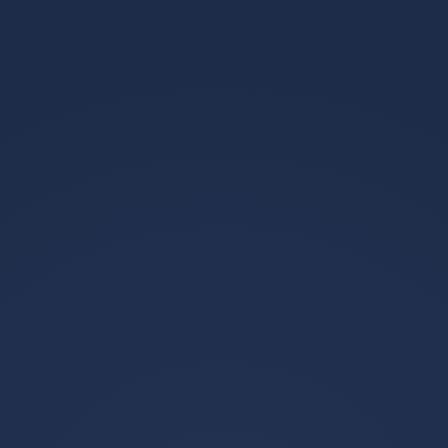
是，荷兰全场仅完成8次射门，5次射正，却打入2球——防守
反击的最高境界，莫过于此。
丹麦在第81分钟由霍伊伦德头球扳回一城,但为时已晚，补时
阶段荷兰甚至一度打起五后卫阵型，全员退守，只留莱万一
人在前场骚扰，这种略显狼狈却极其务实的场面，与荷兰足
球的传统美学形成了惊人反差。