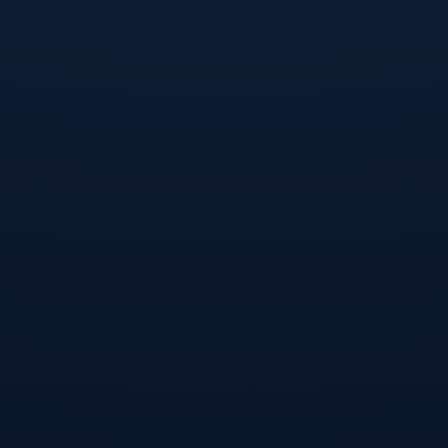
开云体育-锋线风暴下的巅峰宣言
开云平台-逆转之夜，喀麦隆的咆
—2026世界杯关键战，挪威攻势
哮，孙兴慜的权杖—2026世界杯E
如潮，C罗领航制胜
组生死战全记录
开云体育APP下载-孤星耀世，202
开云APP-死亡之组的唯一答案，
6世界杯巅峰对决，尼日利亚力克
当东欧铁骑踏破北美雄鹰，姆巴佩
卡塔尔，京多安一己之防守反击铸
为王座加冕
发表评论
就奇迹