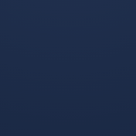
“莱万今天的表现，让我想起巅峰时期的克洛泽。”范加尔在赛
后新闻发布会上罕见地动情，“他不是传统意义上的中锋，也
不是现代足球的伪九号，他是一种独特的存在——一个用脑
子踢球的终结者。”
胜利背后的战略博弈
这场2-1的胜利，让荷兰以3分领跑F组，同时在与丹麦的相互
战绩上占据优势，但更微妙的是，范加尔似乎在下一盘更大
的棋——通过防守反击战术保留下大量体能，同时让球队适
应了多种战术体系。
“我们已经证明，荷兰可以踢出美丽的攻势足球，也可以踢得
丑陋而有效。”队长范迪克在混合采访区说道，“世界杯不是选
美比赛，我们需要根据对手调整，今天我们对阵丹麦，下次