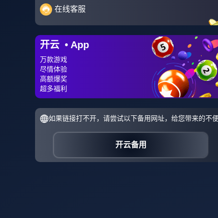
沙特人从第一分钟起就展现了超乎寻常的逼抢节奏
防线，边锋达瓦萨里如闪电般切入，一脚凌空抽射
这不是一粒偶然的进球,它背后，是沙特足协十年青训
的全面成熟，这支沙特队不再只是“防守反击”的