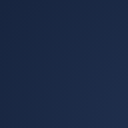
吉鲁：老将不死，只是渐入
如果说沙特的胜利是“新生力量”爆发的象征，那么
面对同样渴望出线的对手,法国队开局并不顺利，
慌乱，法国队最值得信赖的武器——老将吉鲁，在
第39分钟,法国队左路传中，吉鲁在禁区中央倚
那一刻，全场为之沸腾。
下半场第63分钟,法国队获得前场任意球，格列
后头球重重砸入网窝，2比1。
这粒进球,是吉鲁国家队生涯的第68粒进球，他已
天赋奔跑，而是用对位置的理解、对时机的把握，
让法国的锋线拥有了不可替代的“支点效应”，也让