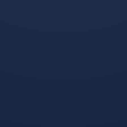
塔菲，比赛第57分钟，阿尔瓦罗-巴斯克斯接拉戈助攻打进
蒂斯。
季转会窗从尤文图斯租借意大利国脚扎扎，后者本赛季仅仅
息，阿森纳已经与左后卫纳乔-蒙雷亚尔签下了一份为期两年的新合
和丁海峰两位内援后，在外援方面将目光投向了阿根廷国脚