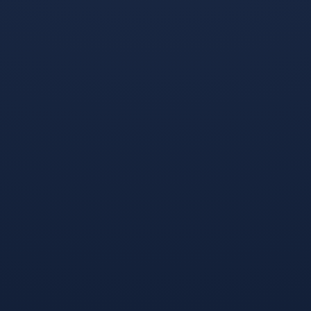
，马竞主帅西蒙尼在赛前新闻发布会上就争冠话题做了回
也有更大的可能夺冠。”
，上半场巴黎中场维拉蒂为了阻挡对手恩冈多，拉着他的球衣
维拉蒂对此给出了解释，“我想要拉他的裤子。”
特蒙德主帅图赫尔有话要说，“很遗憾，我认为贾努扎伊自始