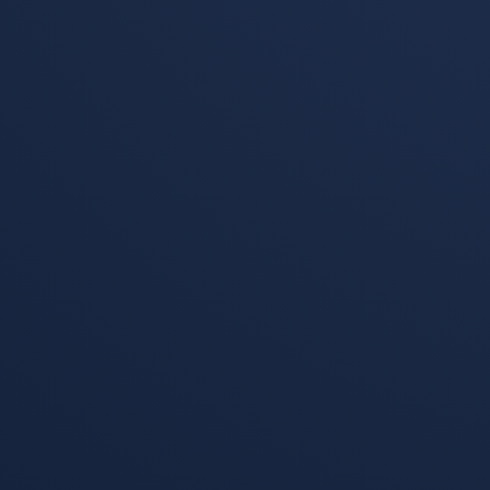
塞维利亚的同城死敌皇家贝蒂斯本轮则做客挑战赫
全场唯一进球。最终，赫塔菲主场1-0小胜皇家贝
【转会动态】
【补强锋线，西汉姆联想租扎扎】
据英国媒体消息，西汉姆联主帅比利奇希望在冬
在意甲联赛出场了8次。
【西媒：蒙雷亚尔与枪手续约两年】
根据西班牙马卡电台(Radio Marca)的消
同，他将在枪手效力至2019年。
【不差钱！华夏幸福看上拉维奇】
有消息称，河北华幸福俱乐部在砸重金引进姜宁