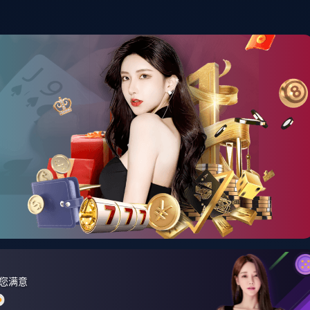
热点
战术解读
深度策划
抗，战胜对手实现逆转
：0
看今天的早报吧。
自己执教皇马的首秀，贝尔用帽子戏法为齐祖献上见面大
拉科鲁尼亚，齐达内迎来开门红。而在稍早结束的巴塞罗那与格拉
分榜首，他们的当家球星梅西也用一个帽子戏法向齐达内打了声招
内迎执教开门红】