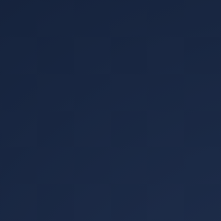
【佛罗伦萨1-3不敌拉齐奥】