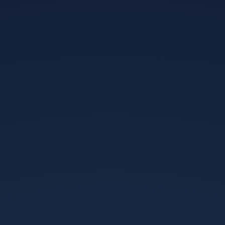
诺维奇。上半时曼城前锋阿圭罗连过数人破门，随后他又助
门柱，德布劳内再下一城，最终曼城3-0客场击败诺维奇晋级下
杀】
场迎战来访的谢菲尔德联队。全场比赛补时阶段，德佩突入禁区
联主场1-0战胜谢菲联，艰难过关。
，巴卡中楣】
甲第19轮的一场重头戏在罗马奥林匹克球场开打，由罗马主场迎战A
格凌空抽射率先破门，下半场米兰中场本田圭佑助攻库茨卡头球
，罗马主场1-1战平AC米兰。