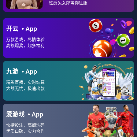
紧凑节奏下的绞杀：每一寸草皮
都是战场
失球后的乌兹别克斯坦并未慌乱,这支由韩国籍主帅调教的球
队，展现出令人惊叹的战术纪律性，第38分钟，他们利用一
次角球机会，由中后卫肖穆罗多夫力压佩佩头槌破门，但VA
R随即介入——回放显示，肖穆罗多夫在起跳时有隐蔽的推人
动作，进球被判无效，葡萄牙逃过一劫，但乌兹别克斯坦的
攻势已如涨潮般汹涌。
下半场成为真正的战术博弈,葡萄牙主帅马丁内斯果断变阵，
将福登推到伪九号位置，利用他的灵动不断回撤接应，拉扯
乌兹别克斯坦的防线纵深，这一调整立竿见影：第56分钟，
福登在禁区弧顶接球，面对三人包夹，突然用右脚脚弓推出
一记贴地斩，皮球击中右门柱内侧弹入网窝，2-0！进球后的