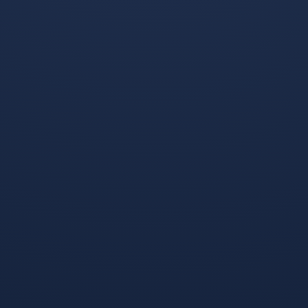
日，灰熊队101120负于迈阿密热火队，贾·莫兰特出场25分
钟，得到14分4篮板4助攻1抢断和1盖帽，完成个人NBA职业
生涯首秀2019年10月28日，灰熊队134133战胜布鲁克林篮网
队，贾·莫兰特出场32分钟，得到30分4篮板9助攻1抢断和1。
1.本站遵循行业规范，任何转载的稿件都会明确标注作者和来源；2.
本站的原创文章，请转载时务必注明文章作者和来源，不尊重原创
的行为开云体育将追究责任；3.作者投稿可能会经我们编辑修改或补
充。
相关文章