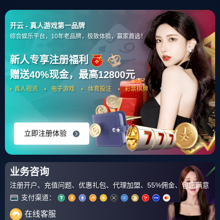
首页
战术解读
正文
开云体育在线-灰熊逆转篮网，莫兰特绝杀
开云体育
阅读：289
2025-11-10 08:30:20
灰熊135102狂胜步行者，贝恩贡献21分6助攻 北京时间3月1
6日，NBA常规赛迎来了一场焦点对决，孟菲斯灰熊在客场挑
战印第安纳步行者本场比赛中，灰熊队的明星后卫莫兰特因
背伤缺席，但他的缺席并未影响灰熊的整体表现灰熊在上半
场火力全开，狂揽74分，领先优势一度达到25分，比赛早早
失去了悬念最终，灰熊以135102的。
灰熊在季前赛中表现出色，已经取得了三连胜的佳绩，而他
们的对手老鹰则在上一场与灰熊的交锋中大比分落败此次再
度交锋，灰熊在莫兰特的带领下有望力争四连胜一灰熊状态
正佳，三连胜势头强劲 灰熊在季前赛中展现出了强大的实